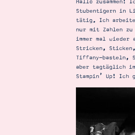
Hallo zusammen! I
Stubentigern in L
tätig. Ich arbeit
nur mit Zahlen zu
immer mal wieder 
Stricken, Sticken
Tiffany-basteln, 
aber tagtäglich i
Stampin’ Up! Ich 
Suche
Impressum
Datenschutz