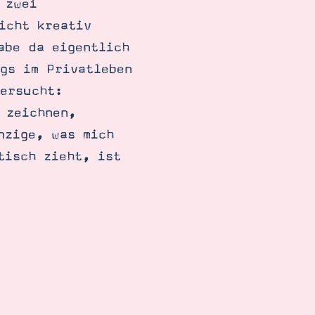
 zwei
icht kreativ
abe da eigentlich
gs im Privatleben
versucht:
 zeichnen,
nzige, was mich
tisch zieht, ist