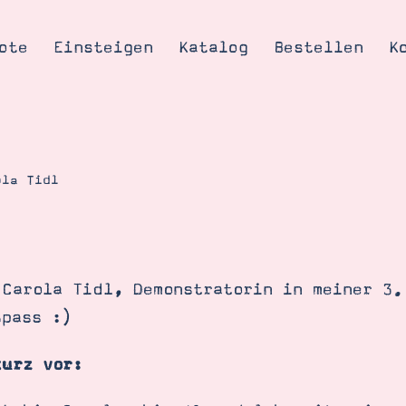
ote
Einsteigen
Katalog
Bestellen
K
ola Tidl
Tipps & Tricks
te
Ordnungstipp
trator werden
 Carola Tidl, Demonstratorin in meiner 3.
eine
Spass :)
kte erklärt
mich
kurz vor:
Stampin’ Up!