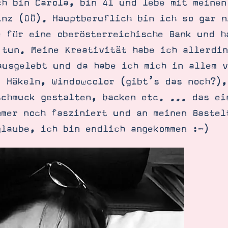
ch bin Carola, bin 41 und lebe mit meinen
inz (OÖ). Hauptberuflich bin ich so gar n
e für eine oberösterreichische Bank und h
 tun. Meine Kreativität habe ich allerdin
ausgelebt und da habe ich mich in allem 
, Häkeln, Windowcolor (gibt’s das noch?),
Schmuck gestalten, backen etc. ... das ei
mmer noch fasziniert und an meinen Bastel
glaube, ich bin endlich angekommen :-)
SUCHE