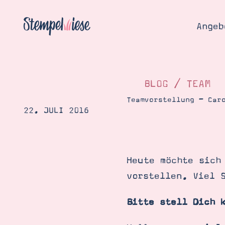
Angeb
BLOG
/
TEAM
Teamvorstellung – Car
22. JULI 2016
Angebo
Hier
Demons
Starten
Blog
Heute möchte sich
Katalog
Gutsch
vorstellen. Viel 
Produ
Bestellen
Über 
Bitte stell Dich 
Kontakt
Über 