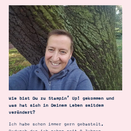
Demonstrator werden
Blog
Gutscheine
Produkte erklärt
Über mich
Über Stampin’ Up!
Tipps & Tricks
Ordnungstipps
Wie bist Du zu Stampin’ Up! gekommen und
was hat sich in Deinem Leben seitdem
verändert?
Ich habe schon immer gern gebastelt.