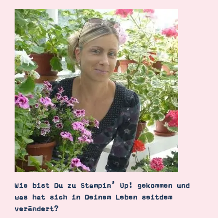
Demonstrator werden
Blog
Gutscheine
Produkte erklärt
Über mich
Über Stampin’ Up!
Tipps & Tricks
Ordnungstipps
Wie bist Du zu Stampin’ Up! gekommen und
was hat sich in Deinem Leben seitdem
verändert?