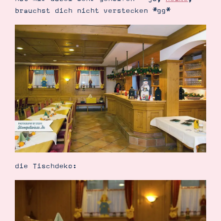
Demonstrator werden
brauchst dich nicht verstecken *gg*
Blog
Gutscheine
Produkte erklärt
Über mich
Über Stampin’ Up!
Tipps & Tricks
Ordnungstipps
die Tischdeko: