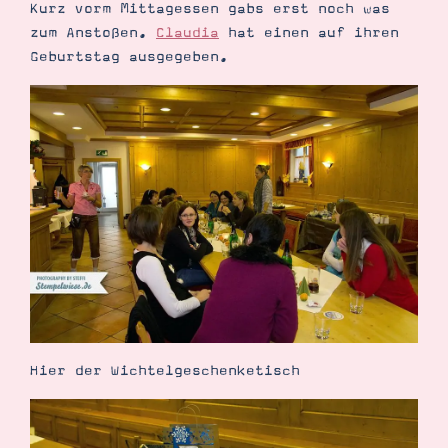
Kurz vorm Mittagessen gabs erst noch was
zum Anstoßen.
Claudia
hat einen auf ihren
Geburtstag ausgegeben.
Hier der Wichtelgeschenketisch