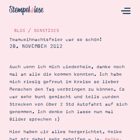
BLOG
/
SONSTIGES
Teamweihnachtsfeier war so schön!
28. NOVEMBER 2012
Hier Starten
Katalog
Auch wenn ich mich wiederhole, danke noch
Bestellen
mal an alle die kommen konnten. Ich habe
Kontakt
mich riesig gefreut im Kreise so lieber
Menschen den Tag verbringen zu können. Es
war sehr bunt gemischt und teils wurden
Strecken von über 2 Std Autofahrt auf sich
genommen. Ich denke ich lasse nun mal
Bilder sprechen :)
Hier haben wir alles hergerichtet. Heike
Angebote
hat mir dabei sehr geholfen - ja,
Heike
,