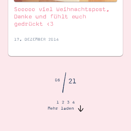
Sooooo viel Weihnachtspost.
Danke und fühlt euch
gedrückt <3
17. DEZEMBER 2014
/
21
06
1
2
3
4
Mehr laden