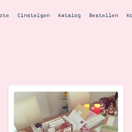
ote
Einsteigen
Katalog
Bestellen
K
Tipps & Tricks
te
Ordnungstipp
trator werden
eine
kte erklärt
mich
Stampin’ Up!