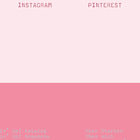
INSTAGRAM
PINTEREST
llen
Stempelwiese
in’ Up! Katalog
Hier Starten
in’ Up! Angebote
Über mich