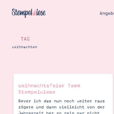
Angeb
TAG
weihnachten
Angebo
Hier
Demons
Starten
Blog
Katalog
Weihnachtsfeier Team
Gutsch
Stempelwiese
Produ
Bestellen
Über 
Bevor ich das nun noch weiter raus
Kontakt
zögere und dann vielleicht von der
Über 
Jahreszeit her so rein gar nicht