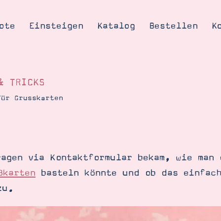
ote
Einsteigen
Katalog
Bestellen
K
& TRICKS
für Grusskarten
Tipps & Tricks
te
Ordnungstipp
trator werden
ragen via Kontaktformular bekam, wie man 
eine
ßkarten
basteln könnte und ob das einfach
kte erklärt
zu.
mich
Stampin’ Up!