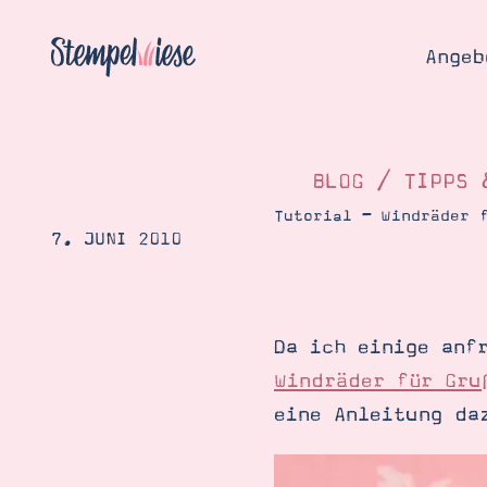
Angeb
BLOG
/
TIPPS 
Tutorial – Windräder 
7. JUNI 2010
Angebo
Hier
Demons
Starten
Blog
Da ich einige anf
Katalog
Gutsch
Windräder für Gru
Produ
Bestellen
eine Anleitung da
Über 
Kontakt
Über 