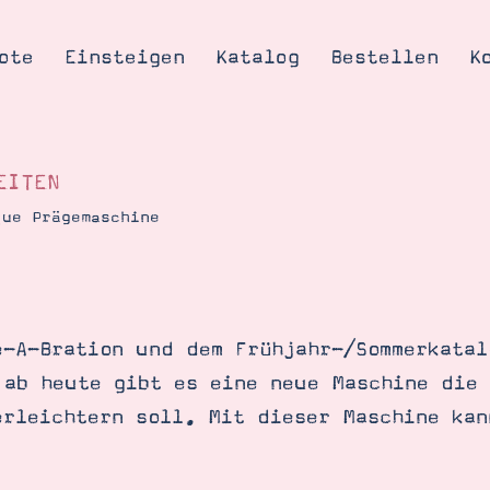
ote
Einsteigen
Katalog
Bestellen
K
EITEN
que Prägemaschine
Tipps & Tricks
te
Ordnungstipp
trator werden
e-A-Bration und dem Frühjahr-/Sommerkatal
eine
 ab heute gibt es eine neue Maschine die
kte erklärt
erleichtern soll. Mit dieser Maschine kan
mich
Stampin’ Up!