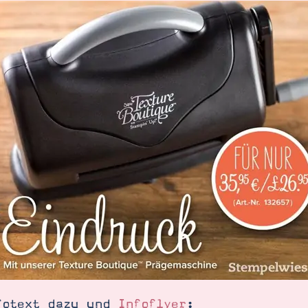
SUCHE
fotext dazu und
Infoflyer
: