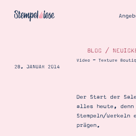
Angeb
BLOG
/
NEUIGK
Video – Texture Bouti
28. JANUAR 2014
Angebo
Hier
Demons
Starten
Blog
Der Start der Sal
Katalog
Gutsch
alles heute, denn
Produ
Bestellen
Stempeln/Werkeln 
Über 
Kontakt
prägen.
Über 