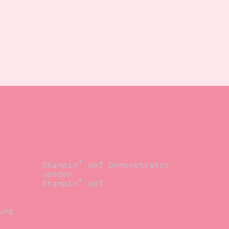
Demonstrator
Stampin’ Up! Demonstrator
werden
Stampin’ Up!
ung