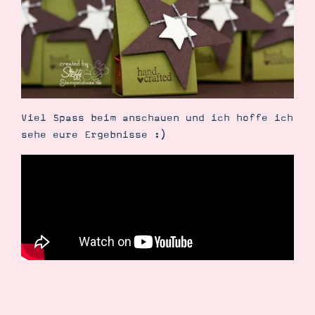
Demonstrator werden
Blog
Gutscheine
Produkte erklärt
Über mich
Über Stampin’ Up!
Viel Spass beim anschauen und ich hoffe ich
sehe eure Ergebnisse :)
Tipps & Tricks
Ordnungstipps