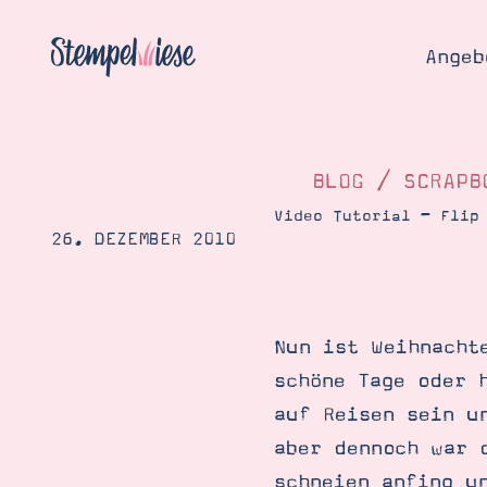
Angeb
BLOG
/
SCRAPB
Video Tutorial – Flip
26. DEZEMBER 2010
Angebo
Hier
Demons
Starten
Blog
Nun ist Weihnacht
Katalog
Gutsch
schöne Tage oder 
Produ
Bestellen
auf Reisen sein u
Über 
Kontakt
aber dennoch war 
Über 
schneien anfing u