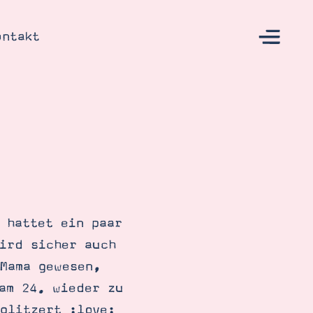
ontakt
s
 hattet ein paar
ird sicher auch
Mama gewesen,
am 24. wieder zu
glitzert :love: