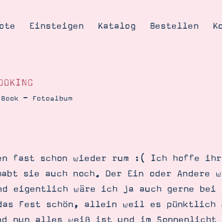
ote
Einsteigen
Katalog
Bestellen
K
OOKING
 Book – Fotoalbum
Tipps & Tricks
te
Ordnungstipp
trator werden
en fast schon wieder rum :( Ich hoffe ihr
eine
habt sie auch noch. Der Ein oder Andere w
kte erklärt
nd eigentlich wäre ich ja auch gerne bei 
mich
das Fest schön, allein weil es pünktlich 
Stampin’ Up!
nd nun alles weiß ist und im Sonnenlicht 