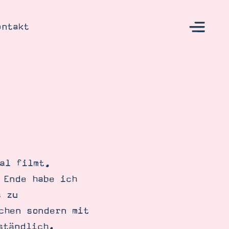
ontakt
s
al filmt.
 Ende habe ich
s zu
chen sondern mit
ständlich,