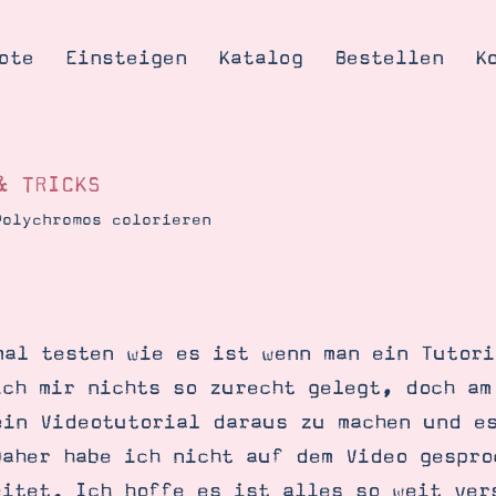
ote
Einsteigen
Katalog
Bestellen
K
& TRICKS
Polychromos colorieren
Tipps & Tricks
te
Ordnungstipp
trator werden
mal testen wie es ist wenn man ein Tutori
eine
ich mir nichts so zurecht gelegt, doch am
kte erklärt
ein Videotutorial daraus zu machen und e
mich
Daher habe ich nicht auf dem Video gespro
Stampin’ Up!
eitet. Ich hoffe es ist alles so weit ver