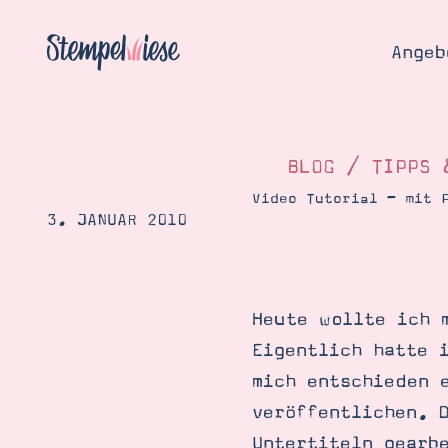
Angeb
BLOG
/
TIPPS 
Video Tutorial – mit 
3. JANUAR 2010
Angebo
Hier
Demons
Starten
Blog
Heute wollte ich 
Katalog
Gutsch
Eigentlich hatte 
Produ
Bestellen
mich entschieden 
Über 
Kontakt
veröffentlichen. 
Über 
Untertiteln gearb