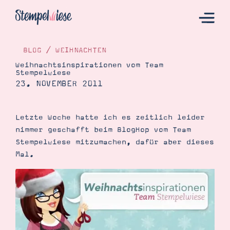
BLOG
/
WEIHNACHTEN
Weihnachtsinspirationen vom Team
Stempelwiese
Hier Starten
23. NOVEMBER 2011
Katalog
Bestellen
Letzte Woche hatte ich es zeitlich leider
nimmer geschafft beim BlogHop vom Team
Kontakt
Stempelwiese mitzumachen, dafür aber dieses
Mal.
Angebote