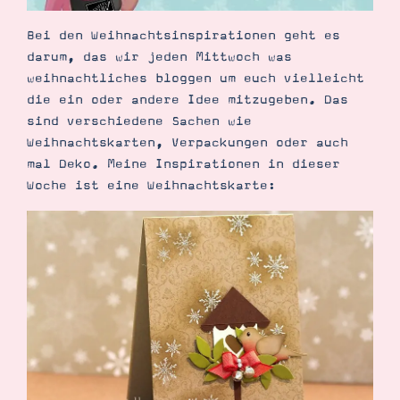
Demonstrator werden
Blog
Bei den Weihnachtsinspirationen geht es
Gutscheine
darum, das wir jeden Mittwoch was
Produkte erklärt
Über mich
weihnachtliches bloggen um euch vielleicht
Über Stampin’ Up!
die ein oder andere Idee mitzugeben. Das
sind verschiedene Sachen wie
Weihnachtskarten, Verpackungen oder auch
mal Deko. Meine Inspirationen in dieser
Woche ist eine Weihnachtskarte:
Tipps & Tricks
Ordnungstipps