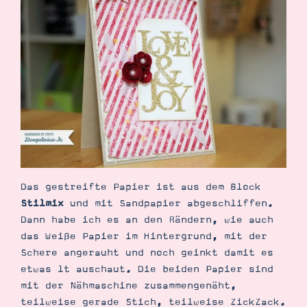
Demonstrator werden
Blog
Gutscheine
Produkte erklärt
Über mich
Über Stampin’ Up!
Tipps & Tricks
Das gestreifte Papier ist aus dem Block
Ordnungstipps
Stilmix
und mit Sandpapier abgeschliffen.
Dann habe ich es an den Rändern, wie auch
das Weiße Papier im Hintergrund, mit der
Schere angerauht und noch geinkt damit es
etwas lt auschaut. Die beiden Papier sind
mit der Nähmaschine zusammengenäht,
teilweise gerade Stich, teilweise ZickZack.