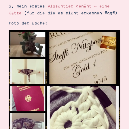
Demonstrator werden
5. mein erstes
Plüschtier genäht - eine
Blog
Katze
(für die die es nicht erkennen *gg*)
Gutscheine
Produkte erklärt
Foto der Woche:
Über mich
Über Stampin’ Up!
Tipps & Tricks
Ordnungstipps