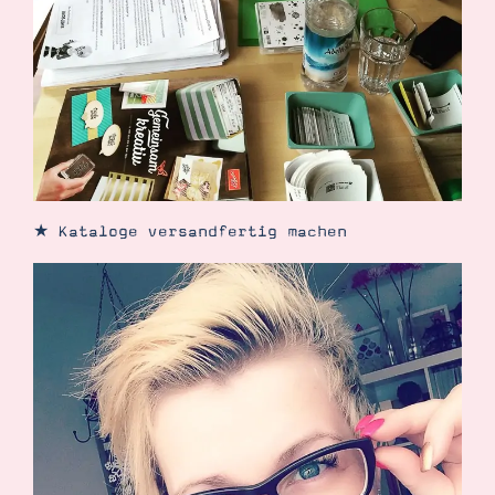
Demonstrator werden
Blog
Gutscheine
Produkte erklärt
Über mich
Über Stampin’ Up!
★ Kataloge versandfertig machen
Tipps & Tricks
Ordnungstipps