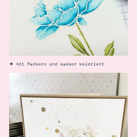
Demonstrator werden
Blog
Gutscheine
Produkte erklärt
Über mich
Über Stampin’ Up!
★ mit Markern und Wasser koloriert
Tipps & Tricks
Ordnungstipps