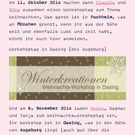
Am
11. Oktober 2014
machen dann
Claudia
und
Nika
zusammen einen Workshoptag zum Thema
Weihnachten. Das ganze ist in
Puchheim
, was
an
München
grenzt. Wenn ihr aus der Nähe
seit und ebenfalls Lust und Zeit habt,
Suche
Impressum
Datenschutz
könnt ihr euch hier anmelden.
Workshoptag in Dasing (bei Augsburg)
Und am
8. November 2014
laden
Heike
, Dagmar
und Tanja zum Weihnachtsworkshoptag ein.
Ihr Workshop ist in
Dasing
, was in der Nähe
von
Augsburg
liegt (auch gut über die