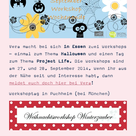
Demonstrator werden
Blog
Gutscheine
Produkte erklärt
Über mich
Über Stampin’ Up!
Vera macht bei sich
in Essen
zwei Workshops
- einmal zum Thema
Halloween
und einen Tag
zum Thema
Project Life
. Die Workshops sind
am 27. und 28. September 2014. Wenn ihr aus
der Nähe seit und Interesse habt, dann
Tipps & Tricks
meldet euch doch hier bei Vera
!
Ordnungstipps
Workshoptag in Puchheim (bei München)