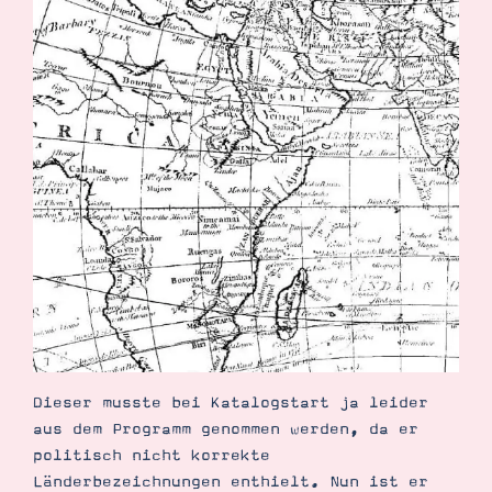
Demonstrator werden
Blog
Gutscheine
Produkte erklärt
Über mich
Über Stampin’ Up!
Tipps & Tricks
Ordnungstipps
Dieser musste bei Katalogstart ja leider
aus dem Programm genommen werden, da er
politisch nicht korrekte
Länderbezeichnungen enthielt. Nun ist er