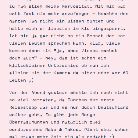
Demonstrator werden
zu Tag stieg meine Nervosität. Mit mir war
Blog
echt fast nix mehr anzufangen - brachte den
Gutscheine
Produkte erklärt
ganzen Tag nicht ein Bissen runter und
Über mich
hätte mich am liebsten im Klo eingesperrt.
Über Stampin’ Up!
Ich bin ja gar nicht so ein Mensch der vor
vielen Leuten sprechen kann. Klar, viele
kommen dann mit "ja, aber Videos machst
doch auch" - hey, das ist schon ein
klitzekleiner Unterschied ob nun ich
alleine mit der Kamera da sitze oder vor 60
Leuten ;)
Tipps & Tricks
Ordnungstipps
Von den Abend gestern möchte ich noch nicht
so viel verraten, da München der erste
Reisestopp war und es nun durch Deutschland
weiter geht. Es gibt jede Menge
Überraschungen und natürlich zwei
wunderschöne Make & Takes. Plant aber schon
mal etwas mehr Zeit ein als gedacht ;)