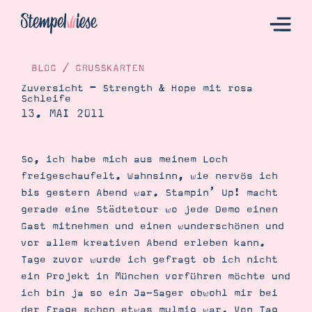
BLOG
/
GRUSSKARTEN
Zuversicht – Strength & Hope mit rosa
Schleife
Hier Starten
13. MAI 2011
Katalog
Bestellen
So, ich habe mich aus meinem Loch
freigeschaufelt. Wahnsinn, wie nervös ich
Kontakt
bis gestern Abend war. Stampin’ Up! macht
gerade eine Städtetour wo jede Demo einen
Gast mitnehmen und einen wunderschönen und
vor allem kreativen Abend erleben kann.
Tage zuvor wurde ich gefragt ob ich nicht
ein Projekt in München vorführen möchte und
ich bin ja so ein Ja-Sager obwohl mir bei
Angebote
der Frage schon etwas mulmig war. Von Tag