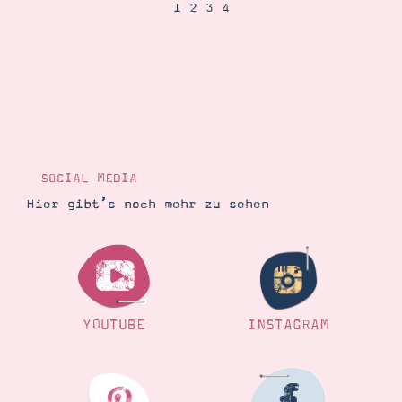
Demonstrator werden
1
2
3
4
Blog
Gutscheine
Produkte erklärt
Über mich
Über Stampin’ Up!
SOCIAL MEDIA
Hier gibt’s noch mehr zu sehen
Tipps & Tricks
Ordnungstipps
YOUTUBE
INSTAGRAM