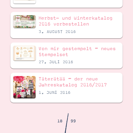
Demonstrator werden
Blog
Gutscheine
Herbst- und Winterkatalog
Produkte erklärt
2016 vorbestellen
Über mich
Über Stampin’ Up!
3. AUGUST 2016
Von mir gestempelt – neues
Stempelset
27. JULI 2016
Täterätää – der neue
Tipps & Tricks
Ordnungstipps
Jahreskatalog 2016/2017
1. JUNI 2016
/
18
99