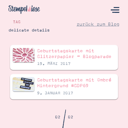
TAG
zurück zum Blog
delicate details
Hier Starten
Geburtstagskarte mit
Katalog
Glitzerpapier – Blogparade
19. MÄRZ 2017
Bestellen
Kontakt
Geburtstagskarte mit Ombré
Hintergrund #GDP69
9. JANUAR 2017
/
02
02
Angebote