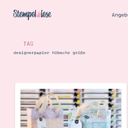
Angeb
TAG
designerpapier hübsche grüße
Angebo
Hier
Demons
Starten
Blog
Katalog
Gutsch
Produ
Bestellen
Über 
Kontakt
Über 