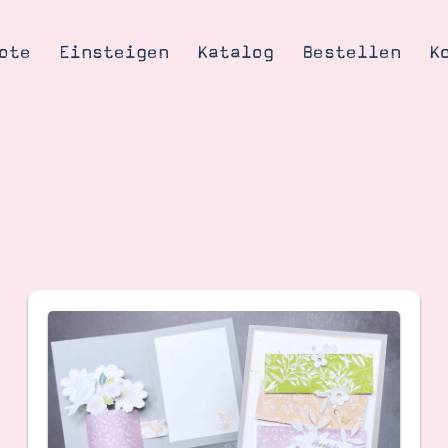
ote
Einsteigen
Katalog
Bestellen
K
Tipps & Tricks
te
Ordnungstipp
trator werden
eine
kte erklärt
mich
Stampin’ Up!