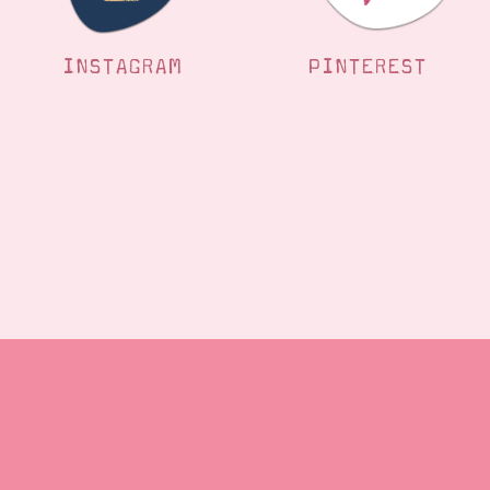
INSTAGRAM
PINTEREST
llen
Stempelwiese