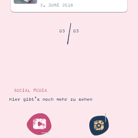
Demonstrator werden
2. JUNI 2016
Blog
Gutscheine
Produkte erklärt
/
Über mich
03
03
Über Stampin’ Up!
Tipps & Tricks
Ordnungstipps
SOCIAL MEDIA
Hier gibt’s noch mehr zu sehen