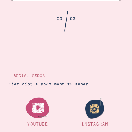
Demonstrator werden
Blog
/
Gutscheine
03
03
Produkte erklärt
Über mich
Über Stampin’ Up!
SOCIAL MEDIA
Tipps & Tricks
Ordnungstipps
Hier gibt’s noch mehr zu sehen
YOUTUBE
INSTAGRAM