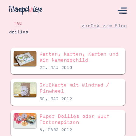
TAG
zurück zum Blog
doilies
Hier Starten
Karten, Karten, Karten und
Katalog
ein Namensschild
22. MAI 2013
Bestellen
Kontakt
Grußkarte mit Windrad /
Pinwheel
30. MAI 2012
Paper Doilies oder auch
Tortenspitzen
6. MÄRZ 2012
Angebote