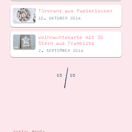
Demonstrator werden
Blog
Türkranz aus Papierlocken
Gutscheine
10. OKTOBER 2014
Produkte erklärt
Über mich
Über Stampin’ Up!
Weihnachtskarte mit 3D
Stern aus Framelits
2. SEPTEMBER 2014
/
05
05
Tipps & Tricks
Ordnungstipps