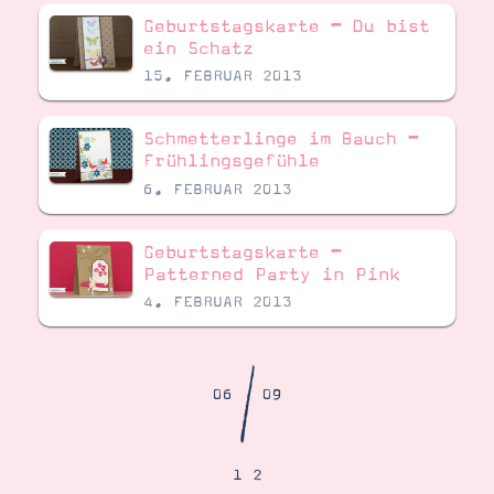
Demonstrator werden
Geburtstagskarte – Du bist
Blog
ein Schatz
Gutscheine
Produkte erklärt
15. FEBRUAR 2013
Über mich
Über Stampin’ Up!
Schmetterlinge im Bauch –
Frühlingsgefühle
6. FEBRUAR 2013
Geburtstagskarte –
Patterned Party in Pink
Tipps & Tricks
4. FEBRUAR 2013
Ordnungstipps
/
06
09
1
2