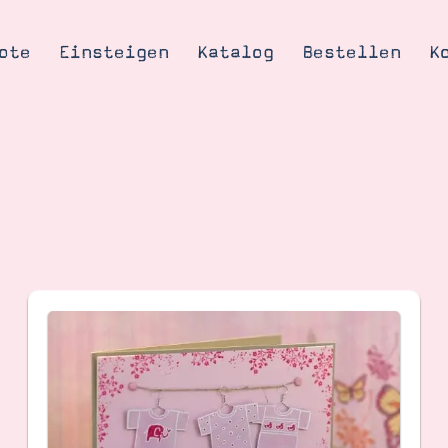
ote
Einsteigen
Katalog
Bestellen
K
Tipps & Tricks
te
Ordnungstipp
trator werden
eine
kte erklärt
mich
Stampin’ Up!