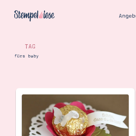
Angeb
TAG
fürs baby
Angebo
Hier
Demons
Starten
Blog
Katalog
Gutsch
Produ
Bestellen
Über 
Kontakt
Über 