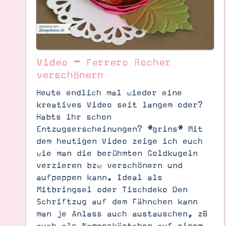
Video – Ferrero Rocher
verschönern
Heute endlich mal wieder eine
kreatives Video seit langem oder?
Habts ihr schon
Entzugserscheinungen? *grins* Mit
dem heutigen Video zeige ich euch
wie man die berühmten Goldkugeln
Suche
Impressum
Datenschutz
verzieren bzw verschönern und
aufpeppen kann. Ideal als
Mitbringsel oder Tischdeko Den
Schriftzug auf dem Fähnchen kann
man je Anlass auch austauschen, zB
auch als Namenskärtchen auf einem