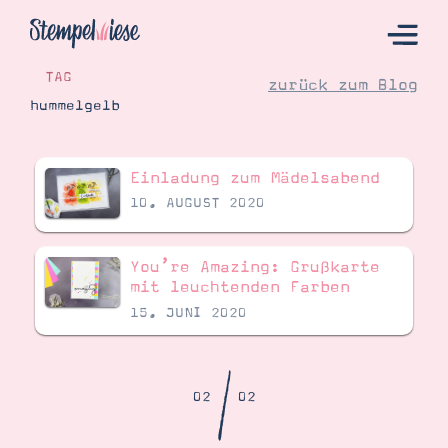
TAG
zurück zum Blog
hummelgelb
Hier Starten
Einladung zum Mädelsabend
Katalog
10. AUGUST 2020
Bestellen
Kontakt
You’re Amazing: Grußkarte
mit leuchtenden Farben
15. JUNI 2020
/
02
02
Angebote