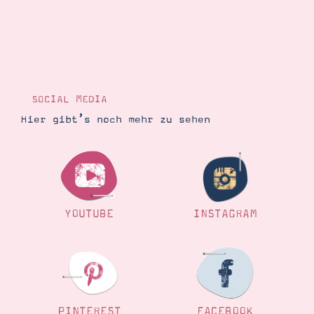
Demonstrator werden
Blog
Gutscheine
Produkte erklärt
Über mich
Über Stampin’ Up!
SOCIAL MEDIA
Hier gibt’s noch mehr zu sehen
Tipps & Tricks
Ordnungstipps
YOUTUBE
INSTAGRAM
PINTEREST
FACEBOOK