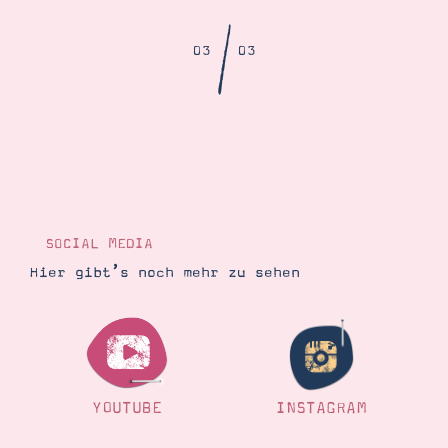
Demonstrator werden
Blog
/
Gutscheine
03
03
Produkte erklärt
Über mich
Über Stampin’ Up!
SOCIAL MEDIA
Tipps & Tricks
Hier gibt’s noch mehr zu sehen
Ordnungstipps
YOUTUBE
INSTAGRAM