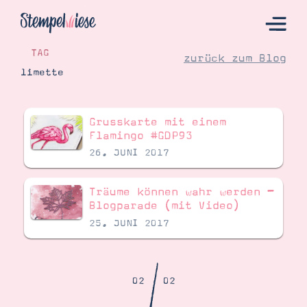
TAG
zurück zum Blog
limette
Hier Starten
Grusskarte mit einem
Katalog
Flamingo #GDP93
26. JUNI 2017
Bestellen
Kontakt
Träume können wahr werden –
Blogparade (mit Video)
25. JUNI 2017
/
02
02
Angebote