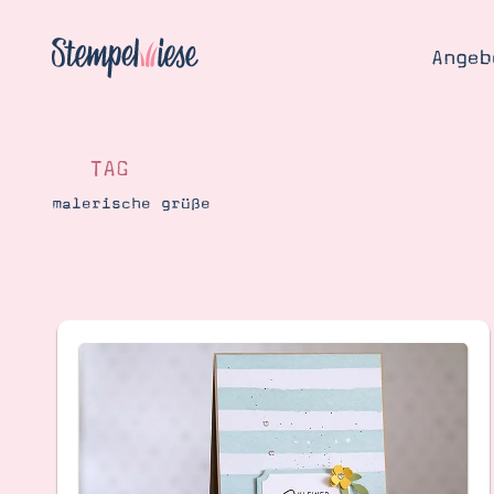
Angeb
TAG
malerische grüße
Angebo
Hier
Demons
Starten
Blog
Katalog
Gutsch
Produ
Bestellen
Über 
Kontakt
Über 