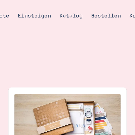
ote
Einsteigen
Katalog
Bestellen
K
Tipps & Tricks
te
Ordnungstipp
trator werden
eine
kte erklärt
mich
Stampin’ Up!