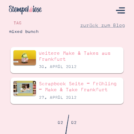
TAG
zurück zum Blog
mixed bunch
Hier Starten
Weitere Make & Takes aus
Katalog
Frankfurt
30. APRIL 2012
Bestellen
Kontakt
Scrapbook Seite – Frühling
– Make & Take Frankfurt
27. APRIL 2012
/
02
02
Angebote