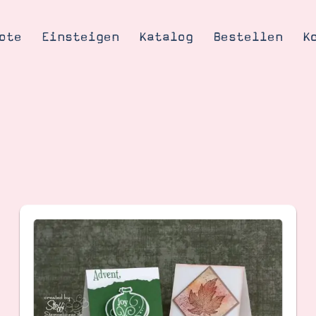
ote
Einsteigen
Katalog
Bestellen
K
Tipps & Tricks
te
Ordnungstipp
trator werden
eine
kte erklärt
mich
Stampin’ Up!