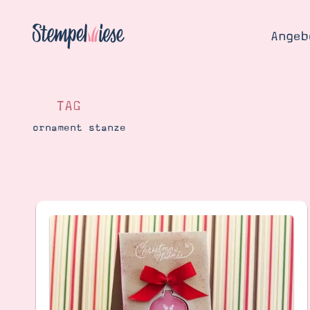
Angeb
TAG
ornament stanze
Angebo
Hier
Demons
Starten
Blog
Katalog
Gutsch
Produ
Bestellen
Über 
Kontakt
Über 