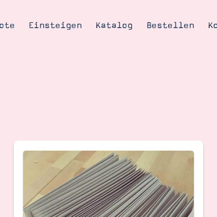
ote
Einsteigen
Katalog
Bestellen
K
Tipps & Tricks
te
Ordnungstipp
trator werden
eine
kte erklärt
mich
Stampin’ Up!