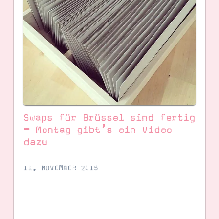
Swaps für Brüssel sind fertig
– Montag gibt’s ein Video
dazu ️
SUCHE
11. NOVEMBER 2015