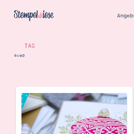
Angeb
TAG
swap
Angebo
Hier
Demons
Starten
Blog
Katalog
Gutsch
Produ
Bestellen
Über 
Kontakt
Über 