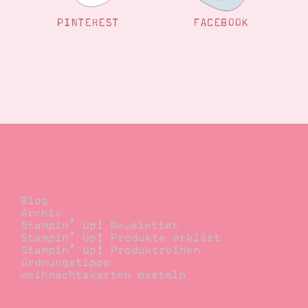
Suche
Impressum
Datenschutz
PINTEREST
FACEBOOK
Blog
Blog
Archiv
Stampin’ Up! Newsletter
Stampin’ Up! Produkte erklärt
Stampin’ Up! Produktreihen
Ordnungstipps
Weihnachtskarten basteln
Bestellen