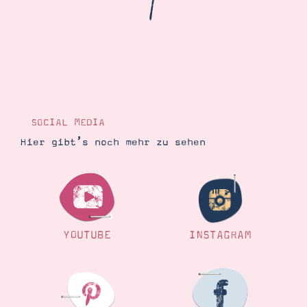
/
Demonstrator werden
Blog
Gutscheine
Produkte erklärt
Über mich
Über Stampin’ Up!
SOCIAL MEDIA
Hier gibt’s noch mehr zu sehen
Tipps & Tricks
Ordnungstipps
YOUTUBE
INSTAGRAM