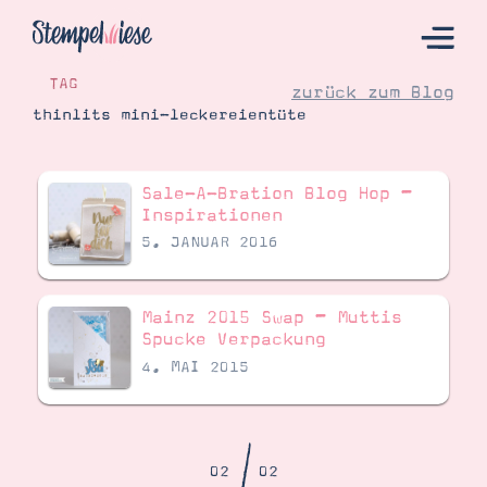
TAG
zurück zum Blog
thinlits mini-leckereientüte
Hier Starten
Sale-A-Bration Blog Hop –
Katalog
Inspirationen
5. JANUAR 2016
Bestellen
Kontakt
Mainz 2015 Swap – Muttis
Spucke Verpackung
4. MAI 2015
02
02
Angebote