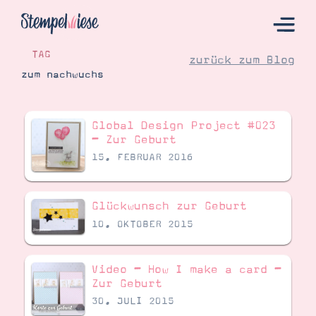
TAG
zurück zum Blog
zum nachwuchs
Hier Starten
Global Design Project #023
Katalog
– Zur Geburt
15. FEBRUAR 2016
Bestellen
Kontakt
Glückwunsch zur Geburt
10. OKTOBER 2015
Video – How I make a card –
Zur Geburt
30. JULI 2015
Angebote