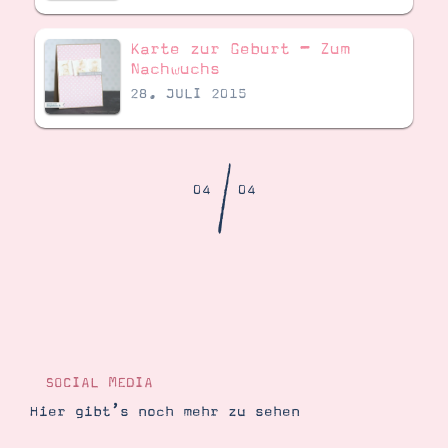
Demonstrator werden
Blog
Karte zur Geburt – Zum
Gutscheine
Produkte erklärt
Nachwuchs
Über mich
28. JULI 2015
Über Stampin’ Up!
/
04
04
Tipps & Tricks
Ordnungstipps
SOCIAL MEDIA
Hier gibt’s noch mehr zu sehen