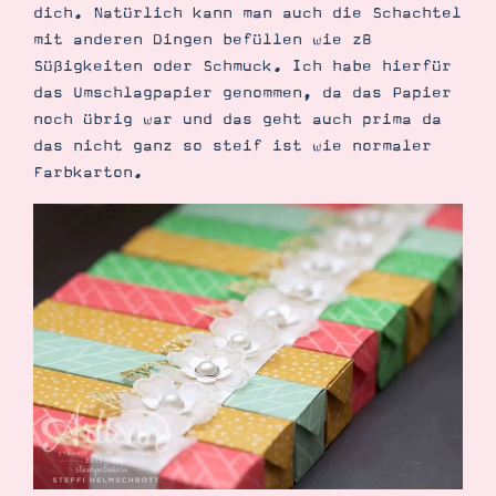
Demonstrator werden
dich. Natürlich kann man auch die Schachtel
Blog
mit anderen Dingen befüllen wie zB
Gutscheine
Süßigkeiten oder Schmuck. Ich habe hierfür
Produkte erklärt
das Umschlagpapier genommen, da das Papier
Über mich
Über Stampin’ Up!
noch übrig war und das geht auch prima da
das nicht ganz so steif ist wie normaler
Farbkarton.
Tipps & Tricks
Ordnungstipps