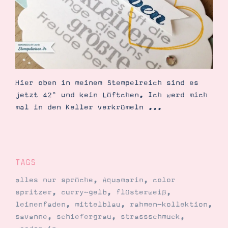
Suche
Impressum
Datenschutz
Hier oben in meinem Stempelreich sind es
jetzt 42° und kein Lüftchen. Ich werd mich
mal in den Keller verkrümeln ...
TAGS
alles nur sprüche
,
Aquamarin
,
color
spritzer
,
curry-gelb
,
flüsterweiß
,
leinenfaden
,
mittelblau
,
rahmen-kollektion
,
savanne
,
schiefergrau
,
strassschmuck
,