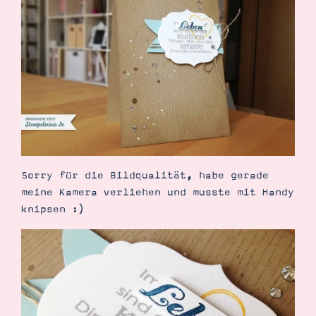
Demonstrator werden
Blog
Gutscheine
Produkte erklärt
Über mich
Über Stampin’ Up!
Sorry für die Bildqualität, habe gerade
Tipps & Tricks
meine Kamera verliehen und musste mit Handy
Ordnungstipps
knipsen :)