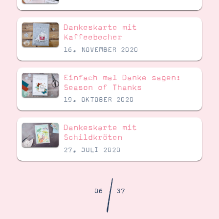
Demonstrator werden
Blog
Gutscheine
Dankeskarte mit
Produkte erklärt
Kaffeebecher
Über mich
16. NOVEMBER 2020
Über Stampin’ Up!
Einfach mal Danke sagen:
Season of Thanks
19. OKTOBER 2020
Dankeskarte mit
Tipps & Tricks
Ordnungstipps
Schildkröten
27. JULI 2020
/
06
37