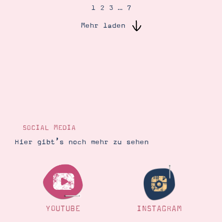
1
2
3
…
7
Mehr laden
Suche
Impressum
Datenschutz
SOCIAL MEDIA
Hier gibt’s noch mehr zu sehen
YOUTUBE
INSTAGRAM