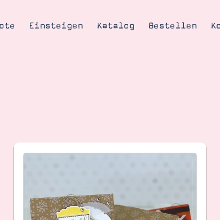
ote
Einsteigen
Katalog
Bestellen
K
Tipps & Tricks
te
Ordnungstipp
trator werden
eine
kte erklärt
mich
Stampin’ Up!