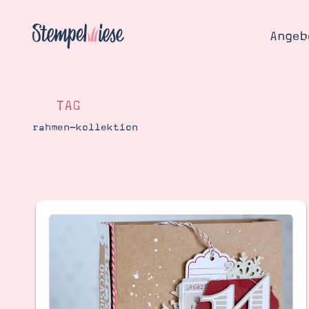
Angeb
TAG
rahmen-kollektion
Angebo
Hier
Demons
Starten
Blog
Katalog
Gutsch
Produ
Bestellen
Über 
Kontakt
Über 