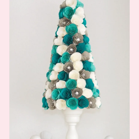
Demonstrator werden
Blog
Gutscheine
Produkte erklärt
Über mich
Über Stampin’ Up!
Tipps & Tricks
Ordnungstipps