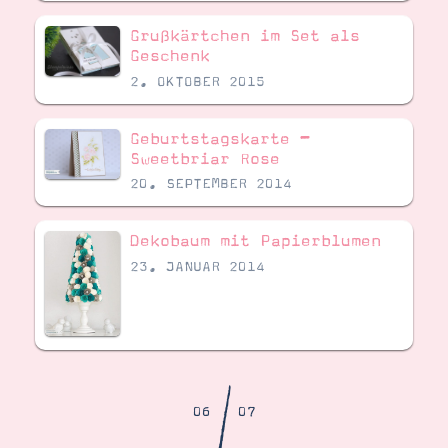
Demonstrator werden
Blog
Grußkärtchen im Set als
Gutscheine
Geschenk
Produkte erklärt
2. OKTOBER 2015
Über mich
Über Stampin’ Up!
Geburtstagskarte –
Sweetbriar Rose
20. SEPTEMBER 2014
Dekobaum mit Papierblumen
23. JANUAR 2014
Tipps & Tricks
Ordnungstipps
/
06
07