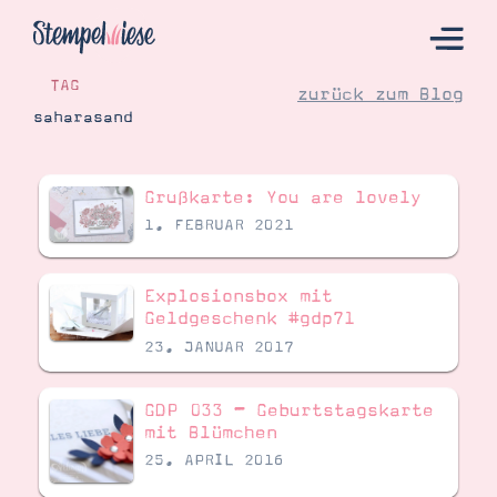
TAG
zurück zum Blog
saharasand
Hier Starten
Grußkarte: You are lovely
Katalog
1. FEBRUAR 2021
Bestellen
Kontakt
Explosionsbox mit
Geldgeschenk #gdp71
23. JANUAR 2017
GDP 033 – Geburtstagskarte
mit Blümchen
25. APRIL 2016
Angebote