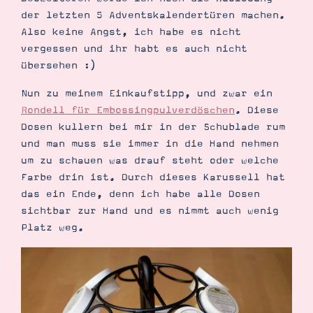
Demonstrator werden
der letzten 5 Adventskalendertüren machen.
Blog
Also keine Angst, ich habe es nicht
Gutscheine
Produkte erklärt
vergessen und ihr habt es auch nicht
Über mich
übersehen :)
Über Stampin’ Up!
Nun zu meinem Einkaufstipp, und zwar ein
Rondell für Embossingpulverdöschen
. Diese
Dosen kullern bei mir in der Schublade rum
und man muss sie immer in die Hand nehmen
um zu schauen was drauf steht oder welche
Farbe drin ist. Durch dieses Karussell hat
Tipps & Tricks
das ein Ende, denn ich habe alle Dosen
Ordnungstipps
sichtbar zur Hand und es nimmt auch wenig
Platz weg.