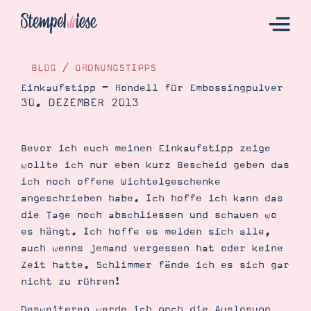
BLOG
/
ORDNUNGSTIPPS
Einkaufstipp – Rondell für Embossingpulver
30. DEZEMBER 2013
Hier Starten
Katalog
Bevor ich euch meinen Einkaufstipp zeige
Bestellen
wollte ich nur eben kurz Bescheid geben das
Kontakt
ich noch offene Wichtelgeschenke
angeschrieben habe. Ich hoffe ich kann das
die Tage noch abschliessen und schauen wo
es hängt. Ich hoffe es melden sich alle,
auch wenns jemand vergessen hat oder keine
Zeit hatte. Schlimmer fände ich es sich gar
nicht zu rühren!
Angebote
Desweiteren werde ich noch die Auslosung