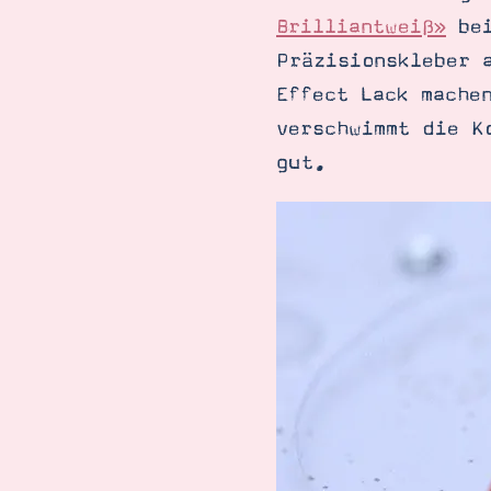
Brilliantweiß»
bei
Präzisionskleber 
Effect Lack mache
verschwimmt die K
gut.