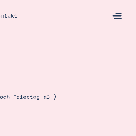
ontakt
s
och Feiertag :D )