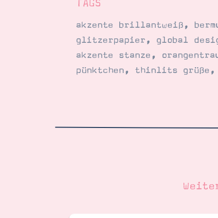
TAGS
akzente brillantweiß
,
berm
glitzerpapier
,
global desi
akzente stanze
,
orangentra
pünktchen
,
thinlits grüße
Weite