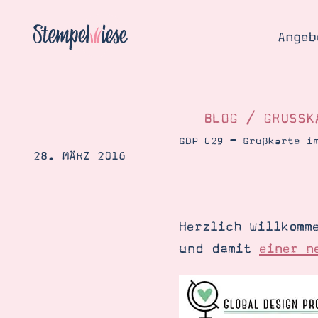
Angeb
BLOG
/
GRUSSKA
GDP 029 – Grußkarte i
28. MÄRZ 2016
Angebo
Hier
Demons
Starten
Blog
Herzlich Willkomm
Katalog
Gutsch
und damit
einer n
Produ
Bestellen
Über 
Kontakt
Über 