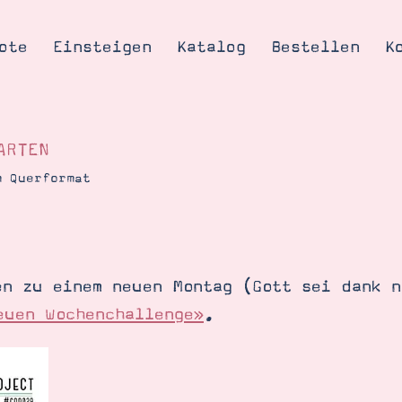
ote
Einsteigen
Katalog
Bestellen
K
RTEN
m Querformat
Tipps & Tricks
te
Ordnungstipp
trator werden
en zu einem neuen Montag (Gott sei dank n
eine
euen Wochenchallenge»
.
kte erklärt
mich
Stampin’ Up!