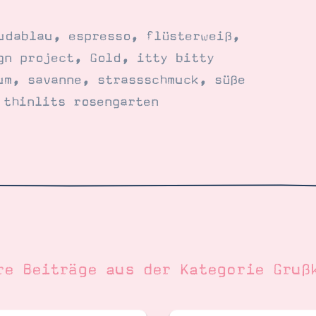
udablau
,
espresso
,
flüsterweiß
,
gn project
,
Gold
,
itty bitty
um
,
savanne
,
strassschmuck
,
süße
,
thinlits rosengarten
re Beiträge aus der Kategorie
Gruß