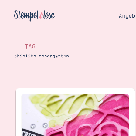
Angeb
TAG
thinlits rosengarten
Angebo
Hier
Demons
Starten
Blog
Katalog
Gutsch
Produ
Bestellen
Über 
Kontakt
Über 