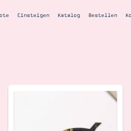
ote
Einsteigen
Katalog
Bestellen
K
Tipps & Tricks
te
Ordnungstipp
trator werden
eine
kte erklärt
mich
Stampin’ Up!