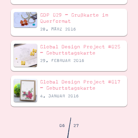
Demonstrator werden
Blog
GDP 029 – Grußkarte im
Gutscheine
Produkte erklärt
Querformat
Über mich
28. MÄRZ 2016
Über Stampin’ Up!
Global Design Project #025
– Geburtstagskarte
29. FEBRUAR 2016
Global Design Project #017
Tipps & Tricks
Ordnungstipps
– Geburtstagskarte
4. JANUAR 2016
/
06
27