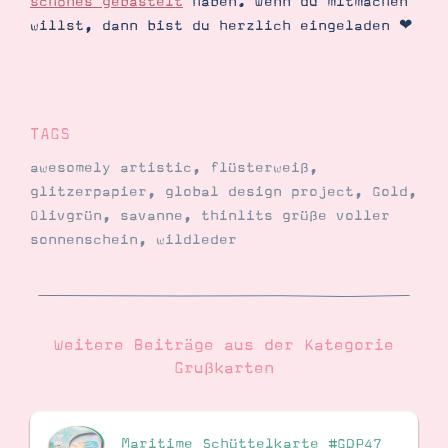
schönes gebastelt
haben. Wenn du mitmachen
willst, dann bist du herzlich eingeladen ❤︎
TAGS
awesomely artistic
,
flüsterweiß
,
glitzerpapier
,
global design project
,
Gold
,
Olivgrün
,
savanne
,
thinlits grüße voller
sonnenschein
,
wildleder
Weitere Beiträge aus der Kategorie
Grußkarten
Maritime Schüttelkarte #GDP47