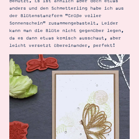
benutzt. Es ist ähnlich aber doch etwas
anders und den Schmetterling habe ich aus
der Blütenstanzform "Grüße voller
Sonnenschein" zusammengebastelt. Leider
kann man die Blüte nicht gegenüber legen,
da es dann etwas komisch ausschaut, aber
leicht versetzt übereinander, perfekt!
Suche
Impressum
Datenschutz