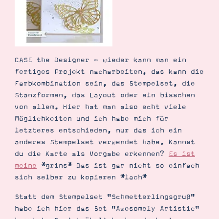
Demonstrator werden
Blog
Gutscheine
Produkte erklärt
Über mich
Über Stampin’ Up!
CASE the Designer - wieder kann man ein
fertiges Projekt nacharbeiten, das kann die
Farbkombination sein, das Stempelset, die
Stanzformen, das Layout oder ein bisschen
von allem. Hier hat man also echt viele
Möglichkeiten und ich habe mich für
letzteres entschieden, nur das ich ein
Tipps & Tricks
Ordnungstipps
anderes Stempelset verwendet habe. Kannst
du die Karte als Vorgabe erkennen?
Es ist
meine
*grins* Das ist gar nicht so einfach
sich selber zu kopieren *lach*
Statt dem Stempelset "Schmetterlingsgruß"
habe ich hier das Set "Awesomely Artistic"