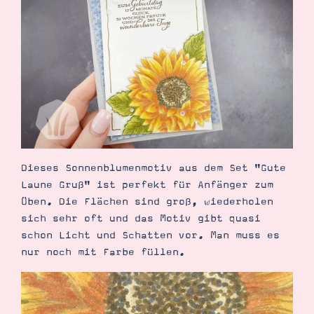
Demonstrator werden
Blog
Gutscheine
Produkte erklärt
Über mich
Über Stampin’ Up!
Dieses Sonnenblumenmotiv aus dem Set "Gute
Laune Gruß" ist perfekt für Anfänger zum
Tipps & Tricks
Ordnungstipps
Üben. Die Flächen sind groß, wiederholen
sich sehr oft und das Motiv gibt quasi
schon Licht und Schatten vor. Man muss es
nur noch mit Farbe füllen.