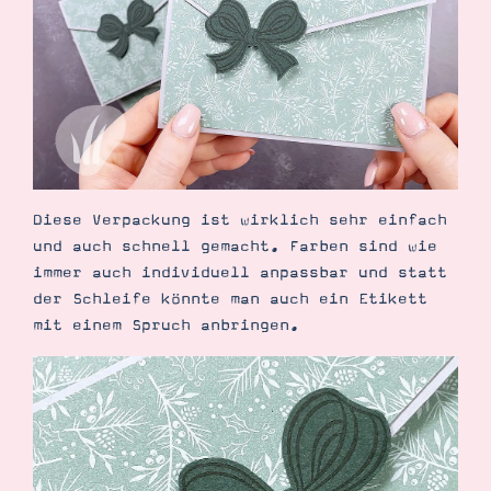
Demonstrator werden
Blog
Gutscheine
Produkte erklärt
Über mich
Über Stampin’ Up!
Diese Verpackung ist wirklich sehr einfach
und auch schnell gemacht. Farben sind wie
immer auch individuell anpassbar und statt
Tipps & Tricks
der Schleife könnte man auch ein Etikett
Ordnungstipps
mit einem Spruch anbringen.