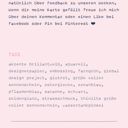
natürlich über Feedback zu unseren Werken.
Wenn dir meine Karte gefällt freue ich mich
über deinen Kommentar oder einen Like bei
Facebook oder Pin bei Pinterest ❤️
TAGS
akzente brillantweiß
,
aquarell
,
designerpapier
,
embossing
,
farngrün
,
global
design project
,
glutrot
,
grüße voller
sonnenschein
,
osterglocke
,
ozeanblau
,
pflaumenblau
,
savanne
,
schwarz
,
seidenglanz
,
strassschmuck
,
thinlits grüße
voller sonnenschein
,
wassertankpinsel