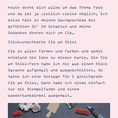
Demonstrator werden
Heute dreht sich alles um das Thema Food
Blog
Gutscheine
und da ist ja wirklich vieles möglich. Ich
Produkte erklärt
sitze hier in meinem Dachgeschoss bei
Über mich
gefühlten 50° im Schatten und meine
Über Stampin’ Up!
Gedanken drehen sich um Eis.
Glückwunschkarte Eis am Stiel
Eis in allen Formen und Farben und somit
entstand die Idee zu dieser Karte. Die Eis
am Stiel-Form habe ich mir aus einem Stück
Savanne aufgemalt und ausgeschnitten. So
Tipps & Tricks
Ordnungstipps
hatte ich eine Vorlage für 5 gleichgroße
Eis am Stiel. Dann habe ich diese einfach
nur mit Stempelfarbe und einem
Wassertankpinsel ausgemalt.